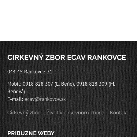
CIRKEVNÝ ZBOR ECAV RANKOVCE
044 45 Rankovce 21
Mobil: 0918 828 307 (Ľ. Beňo), 0918 828 309 (M.
Beňová)
E-mail:
ecav@rankovce.sk
Cirkevný zbor
Život v cirkevnom zbore
Kontakt
PRÍBUZNÉ WEBY