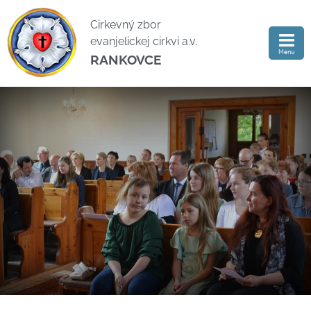
Cirkevný zbor
evanjelickej cirkvi a.v.
Menu
RANKOVCE