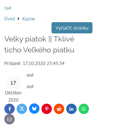
Späť
Úvod
Kazne
Vytlačiť stránku
Velky piatok || Tklivé
ticho Veľkého piatku
Pridané: 17.10.2020 23:45:34
asd
17
asd
Október
2020
Bluesky
Twitter
Facebook
Pinterest
Reddit
LinkedIn
WhatsApp
E-
mail