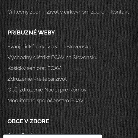
Cirkevný zbor
Život v cirkevnom zbore
Kontakt
PRÍBUZNÉ WEBY
Evanjelická cirkev a.v. na Slovensku
Východný dištrikt ECAV na Slovensku
Košický seniorát ECAV
Združenie Pre lepší život
Obč. združenie Nádej pre Rómov
Modlitebné spoločenstvo ECAV
OBCE V ZBORE
Obec Rankovce