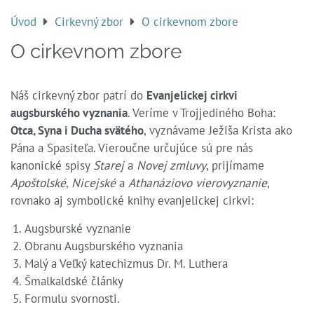
Úvod
Cirkevný zbor
O cirkevnom zbore
O cirkevnom zbore
Náš cirkevný zbor patrí do
Evanjelickej cirkvi
augsburského vyznania
. Veríme v Trojjediného Boha:
Otca, Syna i Ducha svätého
, vyznávame Ježiša Krista ako
Pána a Spasiteľa. Vieroučne určujúce sú pre nás
kanonické spisy
Starej
a
Novej zmluvy
, prijímame
Apoštolské
,
Nicejské
a
Athanáziovo vierovyznanie
,
rovnako aj symbolické knihy evanjelickej cirkvi:
Augsburské vyznanie
Obranu Augsburského vyznania
Malý a Veľký katechizmus Dr. M. Luthera
Šmalkaldské články
Formulu svornosti.