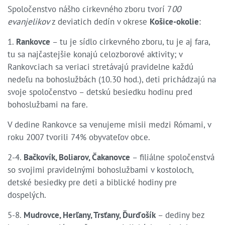
Spoločenstvo nášho cirkevného zboru tvorí 7
00
evanjelikov
z deviatich dedín v okrese
Košice-okolie
:
1.
Rankovce
– tu je sídlo cirkevného zboru, tu je aj fara,
tu sa najčastejšie konajú celozborové aktivity; v
Rankovciach sa veriaci stretávajú pravidelne každú
nedeľu na bohoslužbách (10.30 hod.), deti prichádzajú na
svoje spoločenstvo – detskú besiedku hodinu pred
bohoslužbami na fare.
V dedine Rankovce sa venujeme misii medzi Rómami, v
roku 2007 tvorili 74% obyvateľov obce.
2-4.
Bačkovík, Boliarov, Čakanovce
– filiálne spoločenstvá
so svojimi pravidelnými bohoslužbami v kostoloch,
detské besiedky pre deti a biblické hodiny pre
dospelých.
5-8.
Mudrovce, Herľany, Trsťany, Ďurďošík
– dediny bez