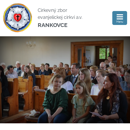
Cirkevný zbor
evanjelickej cirkvi a.v.
Menu
RANKOVCE