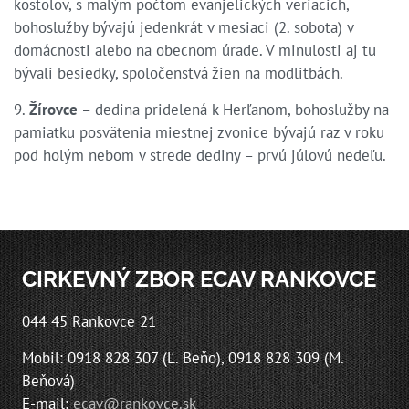
kostolov, s malým počtom evanjelických veriacich,
bohoslužby bývajú jedenkrát v mesiaci (2. sobota) v
domácnosti alebo na obecnom úrade. V minulosti aj tu
bývali besiedky, spoločenstvá žien na modlitbách.
9.
Žírovce
– dedina pridelená k Herľanom, bohoslužby na
pamiatku posvätenia miestnej zvonice bývajú raz v roku
pod holým nebom v strede dediny – prvú júlovú nedeľu.
CIRKEVNÝ ZBOR ECAV RANKOVCE
044 45 Rankovce 21
Mobil: 0918 828 307 (Ľ. Beňo), 0918 828 309 (M.
Beňová)
E-mail:
ecav@rankovce.sk