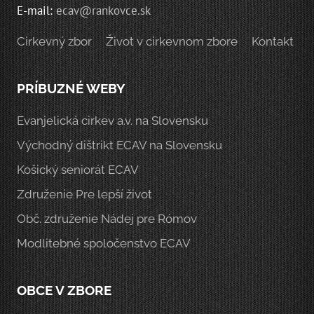
E-mail:
ecav@rankovce.sk
Cirkevný zbor
Život v cirkevnom zbore
Kontakt
PRÍBUZNÉ WEBY
Evanjelická cirkev a.v. na Slovensku
Východný dištrikt ECAV na Slovensku
Košický seniorát ECAV
Združenie Pre lepší život
Obč. združenie Nádej pre Rómov
Modlitebné spoločenstvo ECAV
OBCE V ZBORE