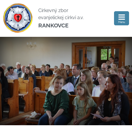
Cirkevný zbor
evanjelickej cirkvi a.v.
Menu
RANKOVCE