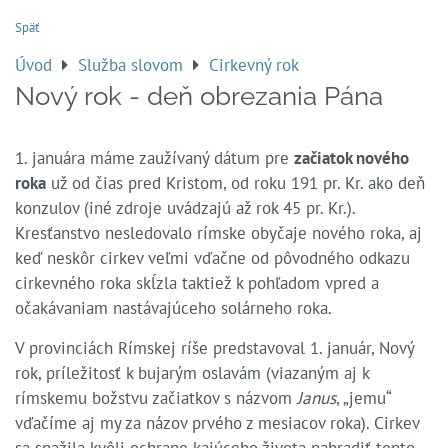
Späť
Úvod
Služba slovom
Cirkevný rok
Nový rok - deň obrezania Pána
1. januára máme zaužívaný dátum pre
začiatok nového
roka
už od čias pred Kristom, od roku 191 pr. Kr. ako deň
konzulov (iné zdroje uvádzajú až rok 45 pr. Kr.).
Kresťanstvo nesledovalo rímske obyčaje nového roka, aj
keď neskôr cirkev veľmi vďačne od pôvodného odkazu
cirkevného roka skĺzla taktiež k pohľadom vpred a
očakávaniam nastávajúceho solárneho roka.
V provinciách Rímskej ríše predstavoval 1. január, Nový
rok, príležitosť k bujarým oslavám (viazaným aj k
rímskemu božstvu začiatkov s názvom
Janus
, „jemu“
vďačíme aj my za názov prvého z mesiacov roka). Cirkev
sa snažila kvôli ochrane kajúceho života nahradiť tento