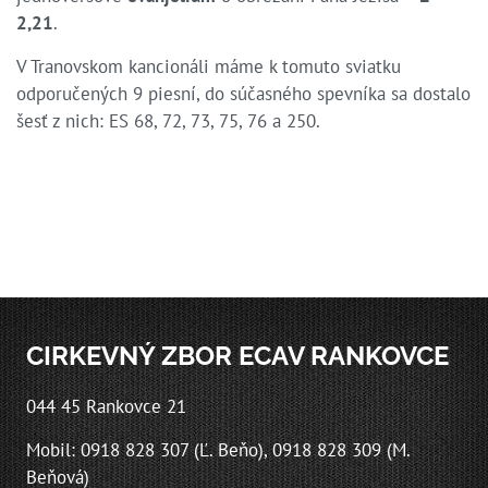
2,21
.
V Tranovskom kancionáli máme k tomuto sviatku
odporučených 9 piesní, do súčasného spevníka sa dostalo
šesť z nich: ES 68, 72, 73, 75, 76 a 250.
CIRKEVNÝ ZBOR ECAV RANKOVCE
044 45 Rankovce 21
Mobil: 0918 828 307 (Ľ. Beňo), 0918 828 309 (M.
Beňová)