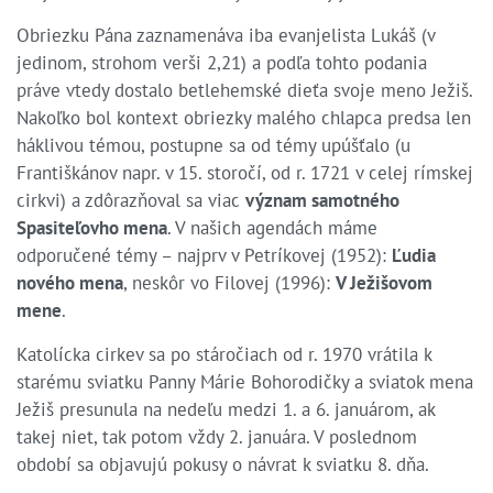
Obriezku Pána zaznamenáva iba evanjelista Lukáš (v
jedinom, strohom verši 2,21) a podľa tohto podania
práve vtedy dostalo betlehemské dieťa svoje meno Ježiš.
Nakoľko bol kontext obriezky malého chlapca predsa len
háklivou témou, postupne sa od témy upúšťalo (u
Františkánov napr. v 15. storočí, od r. 1721 v celej rímskej
cirkvi) a zdôrazňoval sa viac
význam samotného
Spasiteľovho mena
. V našich agendách máme
odporučené témy – najprv v Petríkovej (1952):
Ľudia
nového mena
, neskôr vo Filovej (1996):
V Ježišovom
mene
.
Katolícka cirkev sa po stáročiach od r. 1970 vrátila k
starému sviatku Panny Márie Bohorodičky a sviatok mena
Ježiš presunula na nedeľu medzi 1. a 6. januárom, ak
takej niet, tak potom vždy 2. januára. V poslednom
období sa objavujú pokusy o návrat k sviatku 8. dňa.