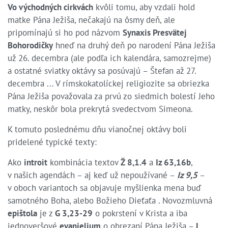
Vo východných cirkvách
kvôli tomu, aby vzdali hold
matke Pána Ježiša, nečakajú na ôsmy deň, ale
pripomínajú si ho pod názvom
Synaxis Presvätej
Bohorodičky
hneď na druhý deň po narodení Pána Ježiša
už 26. decembra (ale podľa ich kalendára, samozrejme)
a ostatné sviatky oktávy sa posúvajú – Štefan až 27.
decembra ... V rímskokatolíckej religiozite sa obriezka
Pána Ježiša považovala za prvú zo siedmich bolestí Jeho
matky, neskôr bola prekrytá svedectvom Simeona.
K tomuto poslednému dňu vianočnej oktávy boli
pridelené typické texty:
Ako
introit
kombinácia textov
Ž 8,1.4
a
Iz 63,16b
,
v našich agendách – aj keď už nepoužívané –
Iz 9,5
–
v oboch variantoch sa objavuje myšlienka mena buď
samotného Boha, alebo Božieho Dieťaťa . Novozmluvná
epištola
je z
G 3,23-29
o pokrstení v Krista a iba
jednoveršové
evanjelium
o obrezaní Pána Ježiša –
L