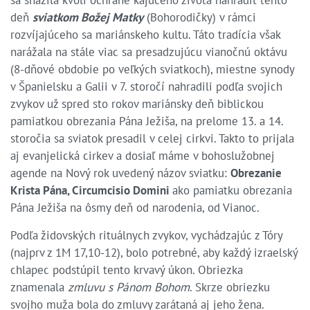
deň
sviatkom Božej Matky
(Bohorodičky) v rámci
rozvíjajúceho sa mariánskeho kultu. Táto tradícia však
narážala na stále viac sa presadzujúcu vianočnú oktávu
(8-dňové obdobie po veľkých sviatkoch), miestne synody
v Španielsku a Galii v 7. storočí nahradili podľa svojich
zvykov už spred sto rokov mariánsky deň biblickou
pamiatkou obrezania Pána Ježiša, na prelome 13. a 14.
storočia sa sviatok presadil v celej cirkvi. Takto to prijala
aj evanjelická cirkev a dosiaľ máme v bohoslužobnej
agende na Nový rok uvedený názov sviatku:
Obrezanie
Krista Pána, Circumcisio Domini
ako pamiatku obrezania
Pána Ježiša na ôsmy deň od narodenia, od Vianoc.
Podľa židovských rituálnych zvykov, vychádzajúc z Tóry
(najprv z 1M 17,10-12), bolo potrebné, aby každý izraelský
chlapec podstúpil tento krvavý úkon. Obriezka
znamenala
zmluvu s Pánom Bohom
. Skrze obriezku
svojho muža bola do zmluvy zarátaná aj jeho žena.