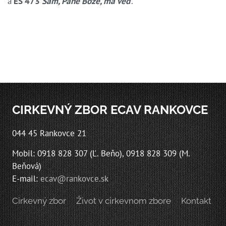
a
ES 473
Sám, Pane Bože, ma veď
.
CIRKEVNÝ ZBOR ECAV RANKOVCE
044 45 Rankovce 21
Mobil: 0918 828 307 (Ľ. Beňo), 0918 828 309 (M.
Beňová)
E-mail:
ecav@rankovce.sk
Cirkevný zbor
Život v cirkevnom zbore
Kontakt