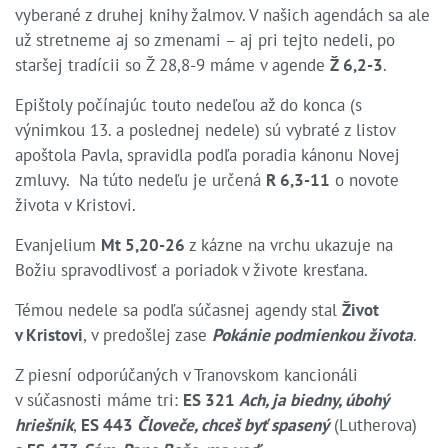
vyberané z druhej knihy žalmov. V našich agendách sa ale
už stretneme aj so zmenami – aj pri tejto nedeli, po
staršej tradícii so Ž 28,8-9 máme v agende
Ž 6,2-3
.
Epištoly počínajúc touto nedeľou až do konca (s
výnimkou 13. a poslednej nedele) sú vybraté z listov
apoštola Pavla, spravidla podľa poradia kánonu Novej
zmluvy. Na túto nedeľu je určená
R 6,3-11
o novote
života v Kristovi.
Evanjelium
Mt 5,20-26
z kázne na vrchu ukazuje na
Božiu spravodlivosť a poriadok v živote kresťana.
Témou nedele sa podľa súčasnej agendy stal
Život
v Kristovi
, v predošlej zase
Pokánie podmienkou života
.
Z piesní odporúčaných v Tranovskom kancionáli
v súčasnosti máme tri:
ES 321
Ach, ja biedny, úbohý
hriešnik
,
ES 443
Človeče, chceš byť spasený
(Lutherova)