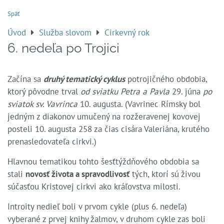
Späť
Úvod
Služba slovom
Cirkevný rok
6. nedeľa po Trojici
Začína sa
druhý tematický cyklus
potrojičného obdobia,
ktorý pôvodne trval
od sviatku Petra a Pavla
29. júna
po
sviatok sv. Vavrinca
10. augusta. (Vavrinec Rímsky bol
jedným z diakonov umučený na rozžeravenej kovovej
posteli 10. augusta 258 za čias cisára Valeriána, krutého
prenasledovateľa cirkvi.)
Hlavnou tematikou tohto šesťtýždňového obdobia sa
stali
novosť života a spravodlivosť
tých, ktorí sú živou
súčasťou Kristovej cirkvi ako kráľovstva milosti.
Introity nedieľ boli v prvom cykle (plus 6. nedeľa)
vyberané z prvej knihy žalmov, v druhom cykle zas boli