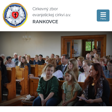
Cirkevný zbor
evanjelickej cirkvi a.v.
Menu
RANKOVCE