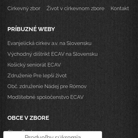
Cirkevný zbor
Život v cirkevnom zbore
Kontakt
PRÍBUZNÉ WEBY
Evanjelická cirkev a.v. na Slovensku
Východný dištrikt ECAV na Slovensku
Košický seniorát ECAV
Združenie Pre lepší život
Obč. združenie Nádej pre Rómov
Modlitebné spoločenstvo ECAV
OBCE V ZBORE
Obec Rankovce
Predvoľby súkromia