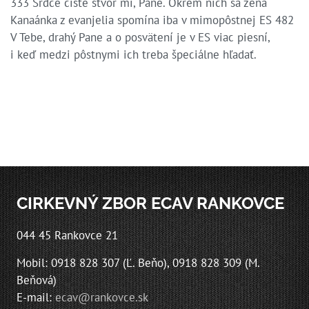
333 Srdce čisté stvor mi, Pane. Okrem nich sa žena
Kanaánka z evanjelia spomína iba v mimopôstnej ES 482
V Tebe, drahý Pane a o posvätení je v ES viac piesní,
i keď medzi pôstnymi ich treba špeciálne hľadať.
CIRKEVNÝ ZBOR ECAV RANKOVCE
044 45 Rankovce 21
Mobil: 0918 828 307 (Ľ. Beňo), 0918 828 309 (M.
Beňová)
E-mail:
ecav@rankovce.sk