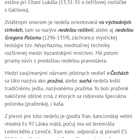
ostáva pri čítaní Lukáša (13,31-35 o Ježišovej rozlúčke
s Galileou).
Zvláštnym smerom je nedeľa orientovaná
vo východných
cirkvách
, tam sa nazýva
nedeľou relikvií
, alebo aj
nedeľou
Gregora Palamu
(1296-1359), záchrancu mystickej
teológie tzv.
hésychazmu
, meditačnej techniky
rozšírenej medzi byzantskými mníchmi. Má potom
priamy súvis s predošlou nedeľou pravoslávia.
Medzi zaujímavými názvami pôstnych nedieľ
v Čechách
sa táto nazýva ako
pražná
, alebo
suchá
nedeľa kvôli
tradičnému jedlu, nazývanému
pražma
. To boli pražené
naklíčené obilné zrná, z ktorých sa robievala špeciálna
polievka (praženka), i kaša.
Z piesní pre túto nedeľu je (podľa Tran. kancionála) veľmi
vhodná Es 97 Láska svätá, počuj ma od Jeremiáša
Lednického z Levoče. Tran. kanc. odporúča aj pieseň ES