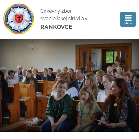
Cirkevný zbor
evanjelickej cirkvi a.v.
Menu
RANKOVCE