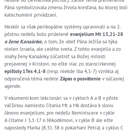
Pána symbolizovala zmenu života kresťana, ku ktorej boli
katechuméni privádzaní.
Neskôr sa však perikopálne systémy upravovali a na 2.
pôstnu nedeľu bolo pridelené
evanjelium Mt 15,21-28
o žene Kanaánke,
o tom, že obeť Pána Ježiša sa týka
nielen Izraela, ale celého sveta. Z tohto evanjelia a zo
snahy ženy Kanaánky zúčastniť sa Božej milosti
prejavenej v Kristovi, no ešte viac zo starocirkevnej
epištoly 1Tes 4,1-8
(resp. niekde iba 4,1-7) vznikla aj
odporučená téma nedele
Zápas o posvätenie
v súčasnej
agende.
V ekumenickom lekcionári sa v cykloch A a B v pôste
väčšinou namiesto čítania Mt a Mk dostáva k slovu
Jánovo evanjelium, pre nedeľu Reminiscere v cykle
A čítame J 3,1-17 o Nikodémovi, v cykle B ale ešte
naposledy Marka (8,31-38 o pokarhaní Petra) a cyklus C