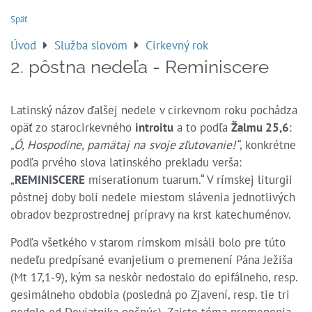
Späť
Úvod
Služba slovom
Cirkevný rok
2. pôstna nedeľa - Reminiscere
Latinský názov ďalšej nedele v cirkevnom roku pochádza
opäť zo starocirkevného
introitu
a to podľa
Žalmu 25,6
:
„Ó, Hospodine, pamätaj na svoje zľutovanie!“
, konkrétne
podľa prvého slova latinského prekladu verša:
„
REMINISCERE
miserationum tuarum.“ V rímskej liturgii
pôstnej doby boli nedele miestom slávenia jednotlivých
obradov bezprostrednej prípravy na krst katechuménov.
Podľa všetkého v starom rímskom misáli bolo pre túto
nedeľu predpísané evanjelium o premenení Pána Ježiša
(Mt 17,1-9), kým sa neskôr nedostalo do epifálneho, resp.
gesimálneho obdobia (posledná po Zjavení, resp. tie tri
nedele od Deviatnika počnúc). Zaiste téma premenenia