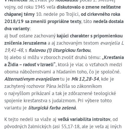
vojny, od roku 1945 veľa
diskutovalo o zmene nešťastne
chápanej témy
10. nedele po Trojici,
od cirkevného roka
2018/19
sa zmenili propriálne texty
, táto
nedeľa dostala
dva varianty
:
a) buď ostane zachovaný
kajúci charakter s pripomienkou
zničenia Jeruzalema
a aj zachovaným textom
evanjelia L
19,41-48
, s
fialovou (!) liturgickou farbou
,
b) alebo si môžu v zboroch zvoliť druhú tému:
„Kresťania
a Židia – radosť v Izraeli“
, ktorá je viac o vzťahoch medzi
oboma náboženstvami a hľadaním toho, čo je spoločné.
Alternatívnym evanjeliom
tu je
Mk 12,28-34
, kde je
zachytený rozhovor Pána Ježiša so zákonníkom
o najvyššom prikázaní a tak je zdôraznené teologické
spojenie kresťanstva s judaizmom. Pri výbere tohto
variantu je
liturgická farba zelená
.
K tejto nedeli sa viaže aj
veľká variabilita introitov
, od
pôvodných žalmických (asi 55,17-18, ale je veľa aj iných