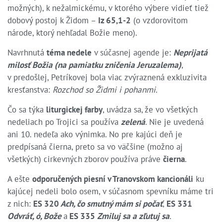
možných), k nežalmickému, v ktorého výbere vidieť tiež
dobový postoj k Židom –
Iz 65,1-2
(o vzdorovitom
národe, ktorý nehľadal Božie meno).
Navrhnutá
téma nedele
v súčasnej agende je:
Neprijatá
milosť Božia (na pamiatku zničenia Jeruzalema)
,
v predošlej, Petríkovej bola viac zvýraznená exkluzivita
kresťanstva:
Rozchod so Židmi i pohanmi
.
Čo sa týka
liturgickej farby
, uvádza sa, že vo všetkých
nedeliach po Trojici sa používa
zelená
. Nie je uvedená
ani 10. nedeľa ako výnimka. No pre kajúci deň je
predpísaná čierna, preto sa vo väčšine (možno aj
všetkých) cirkevných zborov používa práve
čierna
.
A ešte
odporučených piesní v Tranovskom kancionáli
ku
kajúcej nedeli bolo osem, v súčasnom spevníku máme tri
z nich:
ES 320
Ach, čo smutný mám si počať
,
ES 331
Odvráť, ó, Bože
a
ES 335
Zmiluj sa a zľutuj sa
.