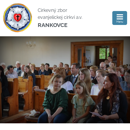
Cirkevný zbor
evanjelickej cirkvi a.v.
Menu
RANKOVCE