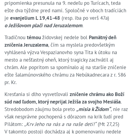
pripomienka presunula na 9. nedeľu po Turícach, teda
ešte dva týždne pred nami. Spoločné v oboch tradíciách
je
evanjelium L 19,41-48
(resp. iba po verš 47a)
o Ježišovom plači nad Jeruzalemom
.
Tradičnou
témou
židovskej nedele bol
Pamätný deň
zničenia Jeruzalema
, čím sa myslela predovšetkým
vyhlásená výzva Vespazianovho syna Tita k útoku na
mesto a nešťastný oheň, ktorý tragicky zachvátil aj
chrám. Ale popritom sa spomínalo aj na staršie zničenie
ešte šalamúnovského chrámu za Nebúkadnecara z r. 586
pr. Kr.
Kresťania si dlho vysvetľovali
zničenie chrámu ako Boží
súd nad ľudom, ktorý neprijal Ježiša za svojho Mesiáša
.
Stredobodom záujmu bola preto
„misia k Židom“
, nie raz
však nesprávne pochopená s dôrazom na krik ľudí pred
Pilátom:
„Krv Jeho na nás a na naše deti!“
(Mt 27,25)
V takomto postoji dochádza aj k pomenovaniu nedele