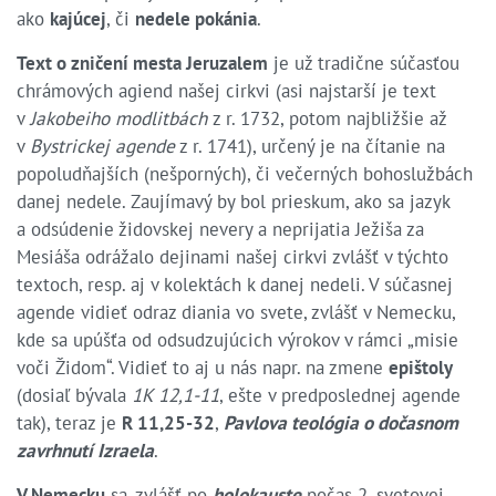
ako
kajúcej
, či
nedele pokánia
.
Text o zničení mesta Jeruzalem
je už tradične súčasťou
chrámových agiend našej cirkvi (asi najstarší je text
v
Jakobeiho modlitbách
z r. 1732, potom najbližšie až
v
Bystrickej agende
z r. 1741), určený je na čítanie na
popoludňajších (nešporných), či večerných bohoslužbách
danej nedele. Zaujímavý by bol prieskum, ako sa jazyk
a odsúdenie židovskej nevery a neprijatia Ježiša za
Mesiáša odrážalo dejinami našej cirkvi zvlášť v týchto
textoch, resp. aj v kolektách k danej nedeli. V súčasnej
agende vidieť odraz diania vo svete, zvlášť v Nemecku,
kde sa upúšťa od odsudzujúcich výrokov v rámci „misie
voči Židom“. Vidieť to aj u nás napr. na zmene
epištoly
(dosiaľ bývala
1K 12,1-11
, ešte v predposlednej agende
tak), teraz je
R 11,25-32
,
Pavlova teológia o dočasnom
zavrhnutí Izraela
.
V Nemecku
sa, zvlášť po
holokauste
počas 2. svetovej