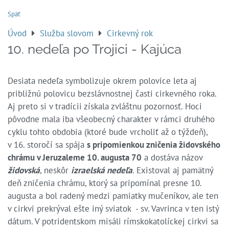
Späť
Úvod
Služba slovom
Cirkevný rok
10. nedeľa po Trojici - Kajúca
Desiata nedeľa symbolizuje okrem polovice leta aj
približnú polovicu bezslávnostnej časti cirkevného roka.
Aj preto si v tradícii získala zvláštnu pozornosť. Hoci
pôvodne mala iba všeobecný charakter v rámci druhého
cyklu tohto obdobia (ktoré bude vrcholiť až o týždeň),
v 16. storočí sa spája
s pripomienkou zničenia židovského
chrámu v Jeruzaleme 10. augusta 70
a dostáva názov
židovská
, neskôr
izraelská nedeľa
. Existoval aj pamätný
deň zničenia chrámu, ktorý sa pripomínal presne 10.
augusta a bol radený medzi pamiatky mučeníkov, ale ten
v cirkvi prekrýval ešte iný sviatok - sv. Vavrinca v ten istý
dátum. V potridentskom misáli rímskokatolíckej cirkvi sa